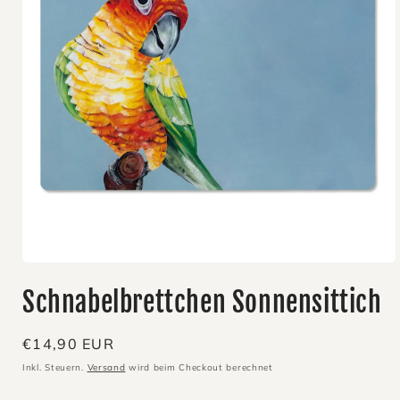
Medien
1
Schnabelbrettchen Sonnensittich
in
Modal
öffnen
Normaler
€14,90 EUR
Preis
Inkl. Steuern.
Versand
wird beim Checkout berechnet