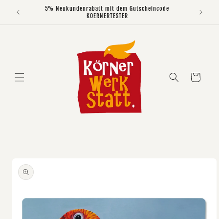
Direkt
5% Neukundenrabatt mit dem Gutscheincode
zum
KOERNERTESTER
Inhalt
Warenkorb
duktinformationen
ingen