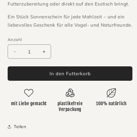
Futterzubereitung oder direkt auf den Esstisch bringt.
Ein Stück Sonnenschein für jede Mahlzeit – und ein
liebevolles Geschenk für alle Vogel- und Naturfreunde.
Anzahl
Anzahl
Verringere
Erhöhe
die
die
Menge
Menge
für
für
In den Futterkorb
Schnabelbrettchen
Schnabelbrettchen
Sonnensittich
Sonnensittich
mit Liebe gemacht
plastikefreie
100% natürlich
Verpackung
Teilen