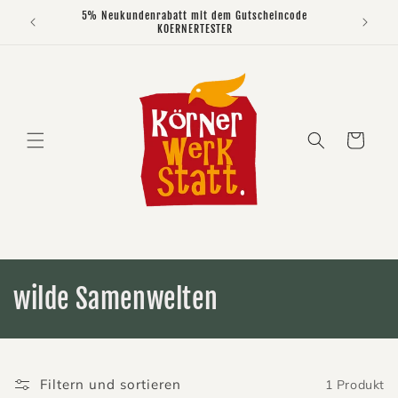
Direkt
5% Neukundenrabatt mit dem Gutscheincode
zum
KOERNERTESTER
Inhalt
Warenkorb
K
wilde Samenwelten
a
t
Filtern und sortieren
1 Produkt