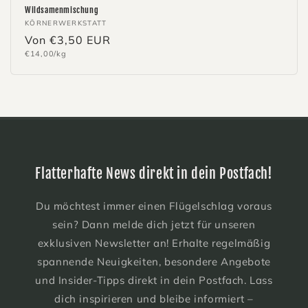
Wildsamenmischung
Anbieter:
KÖRNERWERKSTATT
Normaler
Von €3,50 EUR
Grundpreis
€14,00/kg
Preis
Flatterhafte News direkt in dein Postfach!
Du möchtest immer einen Flügelschlag voraus
sein? Dann melde dich jetzt für unseren
exklusiven Newsletter an! Erhalte regelmäßig
spannende Neuigkeiten, besondere Angebote
und Insider-Tipps direkt in dein Postfach. Lass
dich inspirieren und bleibe informiert –