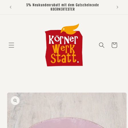
Direkt
5% Neukundenrabatt mit dem Gutscheincode
zum
KOERNERTESTER
Inhalt
Warenkorb
duktinformationen
ingen