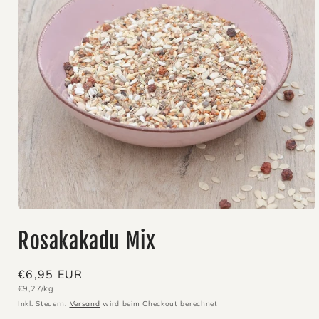
Medien
1
Rosakakadu Mix
in
Modal
öffnen
Normaler
€6,95 EUR
Grundpreis
€9,27/kg
Preis
Inkl. Steuern.
Versand
wird beim Checkout berechnet