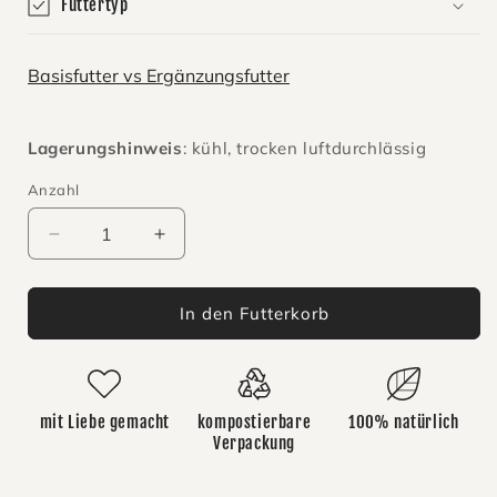
Futtertyp
Basisfutter vs Ergänzungsfutter
Lagerungshinweis
: kühl, trocken luftdurchlässig
Anzahl
Anzahl
Verringere
Erhöhe
die
die
Menge
Menge
für
für
In den Futterkorb
Rosakakadu
Rosakakadu
Mix
Mix
mit Liebe gemacht
kompostierbare
100% natürlich
Verpackung